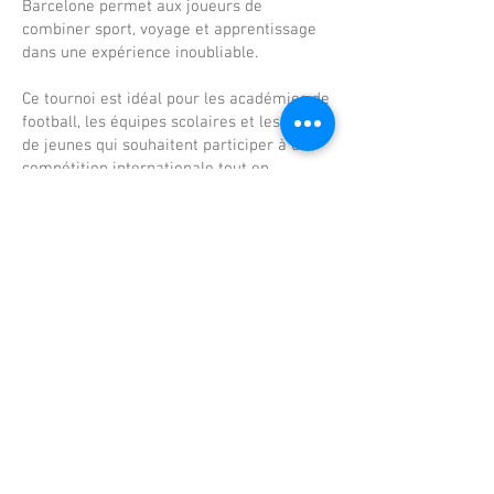
Barcelone permet aux joueurs de
combiner sport, voyage et apprentissage
dans une expérience inoubliable.
Ce tournoi est idéal pour les académies de
football, les équipes scolaires et les clubs
de jeunes qui souhaitent participer à une
compétition internationale tout en
profitant d’un événement de football
organisé de manière professionnelle dans
l’une des destinations footballistiques les
plus emblématiques d’Europe.